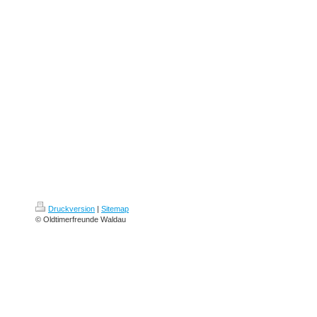
Druckversion
|
Sitemap
© Oldtimerfreunde Waldau