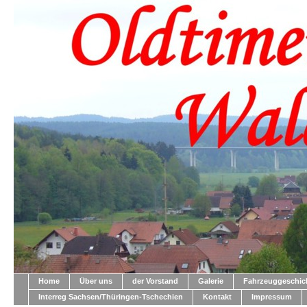
Home
Über uns
der Vorstand
Galerie
Fahrzeuggeschich
Interreg Sachsen/Thüringen-Tschechien
Kontakt
Impressum