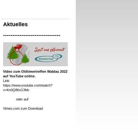
Aktuelles
-------------------------------
Video zum Oldtimertreffen Waldau 2022
auf YouTube online.
Link:
https://www.youtube.com/watch?
v=Kn0QBfxG3Mc
oder auf
Vimeo.com zum Download